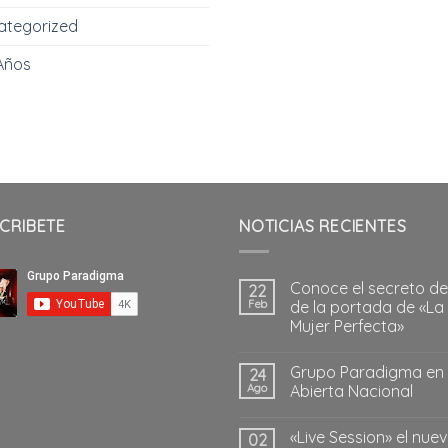
ategorized
Años
CRIBETE
NOTICIAS RECIENTES
Conoce el secreto de
22
Feb
de la portada de «La
Mujer Perfecta»
Grupo Paradigma en
24
Ago
Abierta Nacional
«Live Session» el nue
02