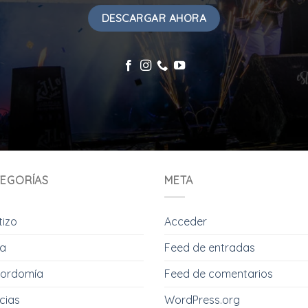
EGORÍAS
META
tizo
Acceder
a
Feed de entradas
ordomía
Feed de comentarios
cias
WordPress.org