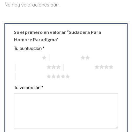
No hay valoraciones aún.
Sé el primero en valorar “Sudadera Para
Hombre Paradigma”
Tu puntuación
*
1 de 5 estrellas
2 de 5 estrellas
3 de 5 estrellas
4 de 5 estrellas
5 de 5 estrellas
Tu valoración
*