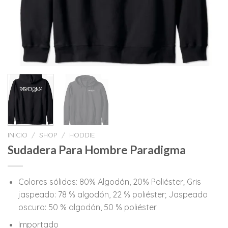
INICIO
/
SHOP
/
HODDIE
Sudadera Para Hombre Paradigma
Colores sólidos: 80% Algodón, 20% Poliéster; Gris
jaspeado: 78 % algodón, 22 % poliéster; Jaspeado
oscuro: 50 % algodón, 50 % poliéster
Importado